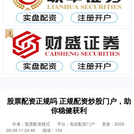
股票配资正规吗 正规配资炒股门户，助
你稳健获利
作者：股票配资模式
平台：免息配资门户
更新：2025-
05-09 11:24:46
阅读：154