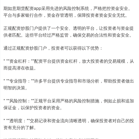
期如意期货配资app采用先进的风险控制系统，严格把控资金安全。
平台与多家银行合作，资金存管透明，保障投资者资金安全无忧。
正规配资炒股门户提供了一个安全、透明的平台，让投资者与资金提
供者匹配。这些平台经过严格监管，确保交易的合法性和资金安全。
通过正规配资炒股门户，投资者可以获得以下优势：
* **资金杠杆：**配资平台提供资金杠杆，放大投资者的交易规模，从
而提高潜在收益。
* **专业指导：**许多平台提供专业指导和市场分析，帮助投资者做出
明智的决策。
* **风险控制：**正规平台采用严格的风险控制措施，例如止损和追加
保证金，以保护投资者的资金。
* **透明度：**交易记录和资金流向清晰透明，确保投资者对自己的投
资有充分的了解。