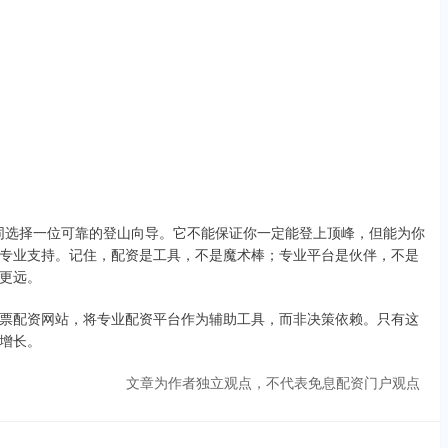
如同选择一位可靠的登山向导。它不能保证你一定能登上顶峰，但能为你
专业支持。记住，配资是工具，不是魔术棒；专业平台是伙伴，不是
更远。
票配资网站，将专业配资平台作为辅助工具，而非决策依赖。只有这
增长。
文章为作者独立观点，不代表免息配资门户观点