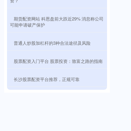
资？
​期货配资网站 科恩盘前大跌近29% 消息称公司
可能申请破产保护
​普通人炒股加杠杆的3种合法途径及风险
​股票配资入门平台 股票投资：致富之路的指南
​长沙股票配资平台推荐，正规可靠