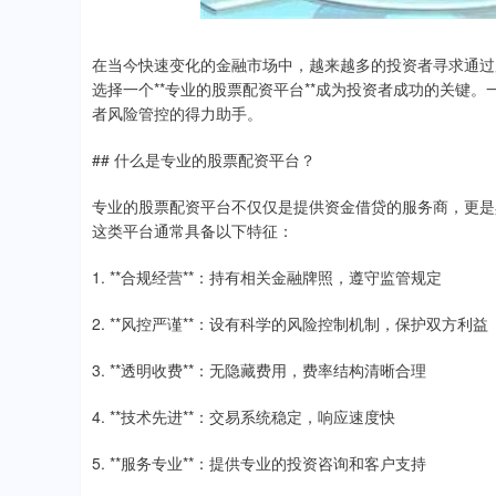
在当今快速变化的金融市场中，越来越多的投资者寻求通过
选择一个**专业的股票配资平台**成为投资者成功的关键
者风险管控的得力助手。
## 什么是专业的股票配资平台？
专业的股票配资平台不仅仅是提供资金借贷的服务商，更是
这类平台通常具备以下特征：
1. **合规经营**：持有相关金融牌照，遵守监管规定
2. **风控严谨**：设有科学的风险控制机制，保护双方利益
3. **透明收费**：无隐藏费用，费率结构清晰合理
4. **技术先进**：交易系统稳定，响应速度快
5. **服务专业**：提供专业的投资咨询和客户支持