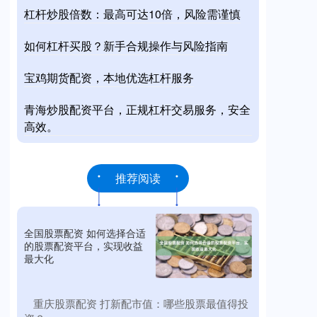
杠杆炒股倍数：最高可达10倍，风险需谨慎
如何杠杆买股？新手合规操作与风险指南
宝鸡期货配资，本地优选杠杆服务
青海炒股配资平台，正规杠杆交易服务，安全
高效。
推荐阅读
全国股票配资 如何选择合适
的股票配资平台，实现收益
最大化
​重庆股票配资 打新配市值：哪些股票最值得投