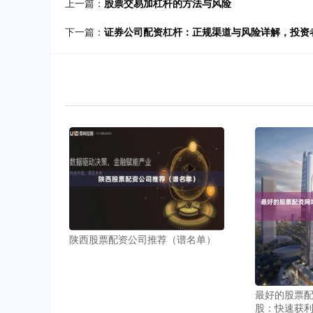
上一篇：
股票交易加杠杆的方法与风险
下一篇：
证券公司配资杠杆：正规渠道与风险详解，投资
陕西股票配资公司推荐（谱名单）
最好的股票配
股：快速获