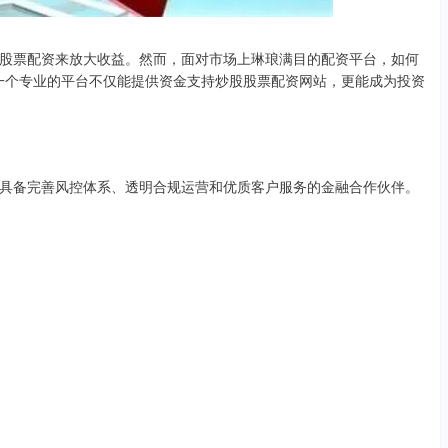
股票配资来放大收益。然而，面对市场上琳琅满目的配资平台，如何
。一个专业的平台不仅能提供资金支持炒股股票配资网站，更能成为投资
具备完善风控体系、透明合规运营和优质客户服务的金融合作伙伴。