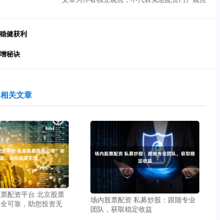
，稳健获利
倍增秘诀
相关文章
票配资平台 北京股票
场内股票配资 私募炒股：跟随专业
安全可靠，助您投资无
团队，获取稳定收益