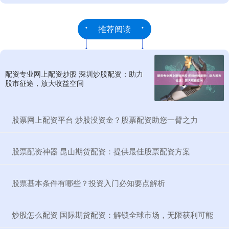
推荐阅读
配资专业网上配资炒股 深圳炒股配资：助力
股市征途，放大收益空间
​股票网上配资平台 炒股没资金？股票配资助您一臂之力
​股票配资神器 昆山期货配资：提供最佳股票配资方案
​股票基本条件有哪些？投资入门必知要点解析
​炒股怎么配资 国际期货配资：解锁全球市场，无限获利可能