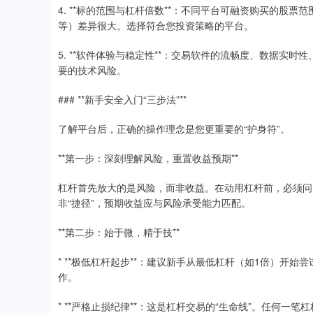
4. **标的范围与杠杆倍数**：不同平台可融资购买的股
等）差异很大。选择符合您投资策略的平台。
5. **软件体验与稳定性**：交易软件的流畅度、数据实
要的技术风险。
### **新手安全入门“三步法”**
了解平台后，正确的操作理念是您更重要的“护身符”。
**第一步：深刻理解风险，重置收益预期**
杠杆首先放大的是风险，而非收益。在动用杠杆前，必须问
非“捷径”，预期收益应与风险承受能力匹配。
**第二步：始于微，精于技**
* **极低杠杆起步**：建议新手从最低杠杆（如1倍）开
作。
* **严格止损纪律**：这是杠杆交易的“生命线”。任何