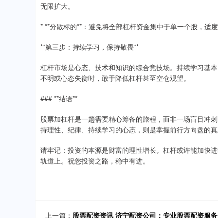
无限扩大。
* **分散标的**：避免将全部杠杆资金集中于单一个股，
**第三步：持续学习，保持敬畏**
杠杆市场是心态、技术和知识的综合竞技场。持续学习基本
不明或心态失衡时，敢于降低杠杆甚至空仓观望。
### **结语**
股票加杠杆是一趟需要精心筹备的旅程，而非一场盲目冲刺
持理性、纪律、持续学习的心态，则是掌握前行方向盘的真
请牢记：投资的本源是财富的理性增长。杠杆或许能加快进
轨道上。祝您投资之路，稳中有进。
上一篇：
股票配资资讯 济宁配资公司：专业股票配资服