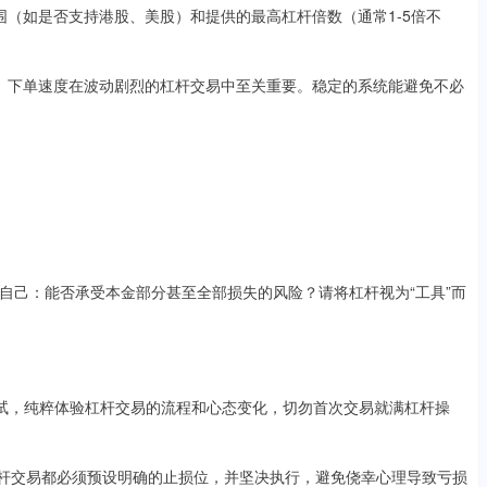
票范围（如是否支持港股、美股）和提供的最高杠杆倍数（通常1-5倍不
时性、下单速度在波动剧烈的杠杆交易中至关重要。稳定的系统能避免不必
自己：能否承受本金部分甚至全部损失的风险？请将杠杆视为“工具”而
始尝试，纯粹体验杠杆交易的流程和心态变化，切勿首次交易就满杠杆操
一笔杠杆交易都必须预设明确的止损位，并坚决执行，避免侥幸心理导致亏损